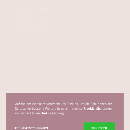
+49 176 84586994
info@maren-ilic.de
https://maren-ilic.de
FINDET MICH HIER:
Auf meiner Webseite verwende ich Cookies, um die Funktionen der
Seite zu verbessern. Weitere Infos in in meinen
Cookie-Richtlinien
und in der
Datenschutzerklärung.
NEUESTE PORTFOLIO-BILDER
COOKIE-EINSTELLUNGEN
SCHLIESSEN